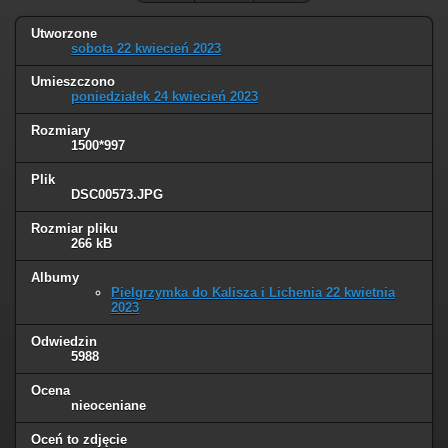
Utworzone
sobota 22 kwiecień 2023
Umieszczono
poniedziałek 24 kwiecień 2023
Rozmiary
1500*997
Plik
DSC00573.JPG
Rozmiar pliku
266 kB
Albumy
Pielgrzymka do Kalisza i Lichenia 22 kwietnia
2023
Odwiedzin
5988
Ocena
nieoceniane
Oceń to zdjęcie